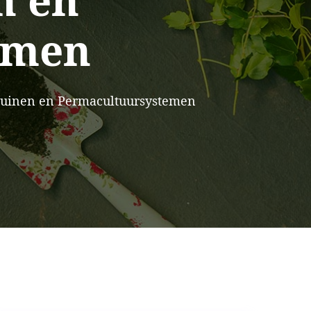
n en
emen
 Tuinen en Permacultuursystemen