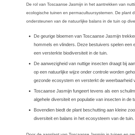
De rol van Toscaanse Jasmijn in het aantrekken van nutt
ecologische tuinen en permacultuursystemen. De plant dra
ondersteunen van de natuurlijke balans in de tuin op div
De geurige bloemen van Toscaanse Jasmijn trekken 
hommels en vlinders. Deze bestuivers spelen een ess
een versterkte biodiversiteit in de tuin.
De aanwezigheid van nuttige insecten draagt bij aan
op een natuurlijke wijze onder controle worden geho
gezonde ecosystem en versterkt de weerbaarheid va
Toscaanse Jasmijn fungeert tevens als een schuilmi
algehele diversiteit en populatie van insecten in de t
Bovendien biedt de plant beschutting aan kleine zoo
diversiteit en balans in het ecosysteem van de tuin.
Door de aanplant van Toscaanse Jasmijn in tuinen en pe