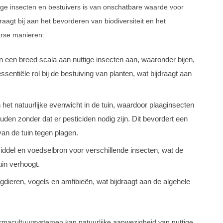
ige insecten en bestuivers is van onschatbare waarde voor
agt bij aan het bevorderen van biodiversiteit en het
erse manieren:
een breed scala aan nuttige insecten aan, waaronder bijen,
entiële rol bij de bestuiving van planten, wat bijdraagt aan
 het natuurlijke evenwicht in de tuin, waardoor plaaginsecten
uden zonder dat er pesticiden nodig zijn. Dit bevordert een
n de tuin tegen plagen.
ddel en voedselbron voor verschillende insecten, wat de
uin verhoogt.
gdieren, vogels en amfibieën, wat bijdraagt aan de algehele
rmacultuursystemen kan natuurlijke aanwezigheid van nuttige